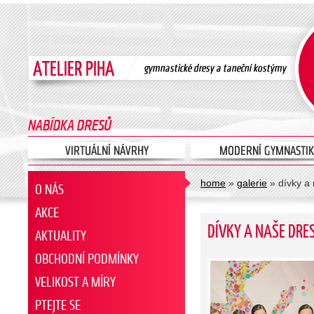
home
»
galerie
» dívky a
O NÁS
AKCE
DÍVKY A NAŠE DRE
AKTUALITY
OBCHODNÍ PODMÍNKY
VELIKOST A MÍRY
PTEJTE SE